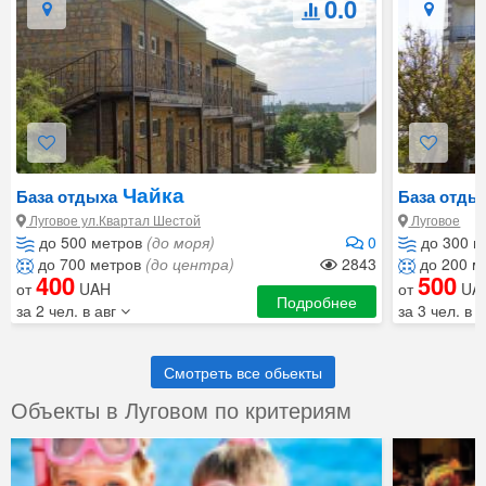
0.0
Чайка
База отдыха
База отды
Луговое ул.Квартал Шестой
Луговое
до 500 метров
(до моря)
0
до 300 м
до 700 метров
(до центра)
2843
до 200 м
400
500
от
UAH
от
UA
Подробнее
за 2 чел. в авг
за 3 чел. в 
Смотреть все обьекты
Объекты в Луговом по критериям