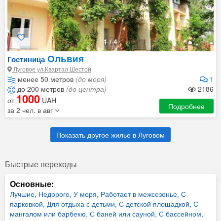
1
/
4
Ольвия
Гостиница
Луговое ул.Квартал Шестой
менее 50 метров
(до моря)
1
до 200 метров
(до центра)
2186
1000
от
UAH
Подробнее
за 2 чел. в авг
Показать другое жилье в Луговом
Быстрые переходы
Основные:
Лучшие,
Недорого,
У моря,
Работает в межсезонье,
С
парковкой,
Для отдыха с детьми,
С детской площадкой,
С
мангалом или барбекю,
С баней или сауной,
С бассейном,