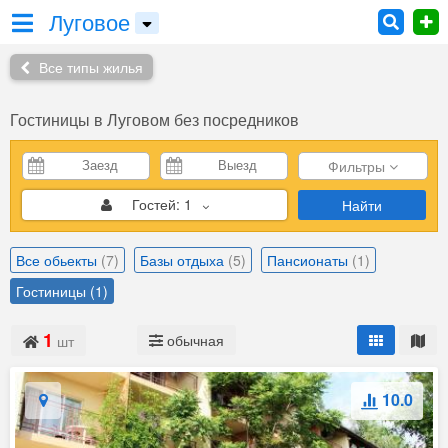
Луговое
Все типы жилья
Гостиницы
в Луговом без посредников
Фильтры
Гостей:
1
Найти
Все обьекты
(7)
Базы отдыха
(5)
Пансионаты
(1)
Гостиницы
(1)
1
обычная
шт
10.0