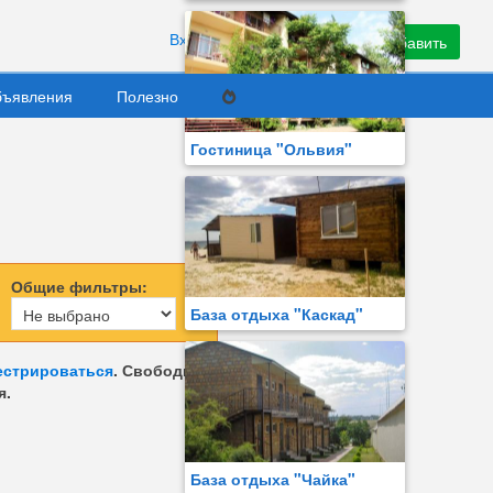
Вход
Регистрация
Добавить
ъявления
Полезно
Гостиница "Ольвия"
Общие фильтры:
База отдыха "Каскад"
естрироваться
. Свободное
я.
База отдыха "Чайка"