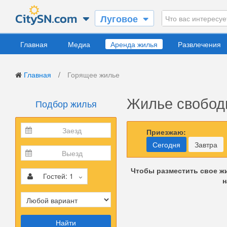
Луговое
Главная
Медиа
Аренда жилья
Развлечения
Главная
/
Горящее жилье
Жилье свободн
Подбор жилья
Приезжаю:
Сегодня
Завтра
Чтобы разместить свое ж
Гостей:
1
н
Найти