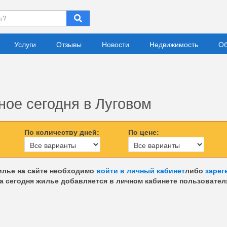
Услуги
Отзывы
Новости
Недвижимость
Об
ое сегодня в Луговом
По количеству дней:
По цене:
илье на сайте необходимо
войти в личный кабинет
либо
зарег
а сегодня жилье добавляется в личном кабинете пользовател