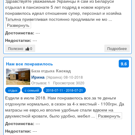
Здравствуйте уважаемые Украинцы я сам из Беларуси
отдыхал в пансионате 5 лет подряд в новом корпусе
понравилось идеал отношение супер, персонал и хозяйка
Татьяна приветливая постоянно продливали не мо
...
Развернуть
Достоинства:
---
Недостатки:
---
Полезно
0
Подробнее
Нам все понравилось
9.6
Каскад
База отдыха
Ирина
(Украина)
08-10-2018
Отзывов: 1
Просмотров: 3020
отдых
с семьей
2018-07-11 - 2018-07-21
Ездили в июле 2018. Нам понравилось все.за те деньги
отдохнули нормально, в сезон за 4-х местный - 1100грн. Да
матрасы не евро,но вполне удобные спали вдвоем на
двухместной кровати, было удобно, мебел
...
Развернуть
Достоинства:
---
Недостатки:
---