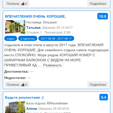
Полезно
0
Подробнее
ВПЕЧАТЛЕНИЯ ОЧЕНЬ ХОРОШИЕ.
10.0
Ольвия
Гостиница
Татьяна
(Украина)
25-10-2017
Отзывов: 1
Просмотров: 2185
отдых
в одиночку
2017-08-08 - 2017-08-17
отдыхали в этом отеле в августе 2017 года. ВПЕЧАТЛЕНИЯ
ОЧЕНЬ ХОРОШИЕ. Для семейного отдыха самое подходящее
место.СПОКОЙНО. Море рядом.ХОРОШИЙ НОМЕР С
ШИКАРНЫМ БАЛКОНОМ С ВИДОМ НА МОРЕ.
ПРИВЕТЛИВЫЙ АД
...
Развернуть
Достоинства:
---
Недостатки:
---
Полезно
0
Подробнее
Будьте реалистами ;)
9.4
Юбилейная
База отдыха
Алена
(Украина)
25-09-2016